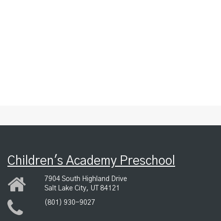
Children's Academy Preschool
7904 South Highland Drive
Salt Lake City, UT 84121
(801) 930-9027