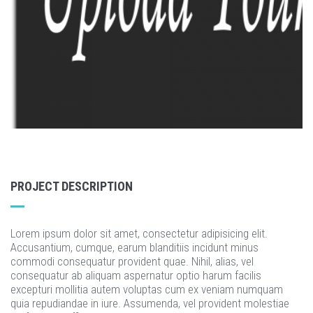
PROJECT DESCRIPTION
Lorem ipsum dolor sit amet, consectetur adipisicing elit.
Accusantium, cumque, earum blanditiis incidunt minus
commodi consequatur provident quae. Nihil, alias, vel
consequatur ab aliquam aspernatur optio harum facilis
excepturi mollitia autem voluptas cum ex veniam numquam
quia repudiandae in iure. Assumenda, vel provident molestiae